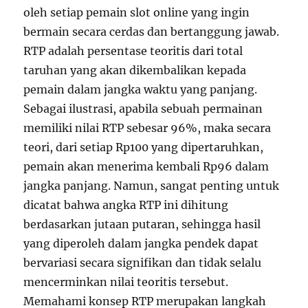
oleh setiap pemain slot online yang ingin
G
a
bermain secara cerdas dan bertanggung jawab.
m
RTP adalah persentase teoritis dari total
e
taruhan yang akan dikembalikan kepada
H
y
pemain dalam jangka waktu yang panjang.
p
Sebagai ilustrasi, apabila sebuah permainan
e
memiliki nilai RTP sebesar 96%, maka secara
r
-
teori, dari setiap Rp100 yang dipertaruhkan,
C
pemain akan menerima kembali Rp96 dalam
a
jangka panjang. Namun, sangat penting untuk
s
u
dicatat bahwa angka RTP ini dihitung
a
berdasarkan jutaan putaran, sehingga hasil
l
yang diperoleh dalam jangka pendek dapat
d
i
bervariasi secara signifikan dan tidak selalu
P
mencerminkan nilai teoritis tersebut.
o
Memahami konsep RTP merupakan langkah
n