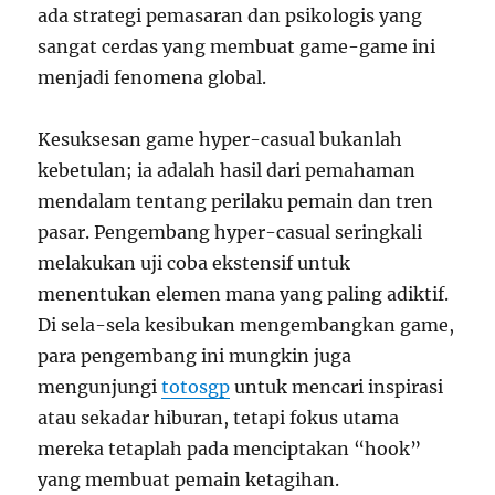
a
ada strategi pemasaran dan psikologis yang
l
sangat cerdas yang membuat game-game ini
y
menjadi fenomena global.
a
n
g
Kesuksesan game hyper-casual bukanlah
R
kebetulan; ia adalah hasil dari pemahaman
o
m
mendalam tentang perilaku pemain dan tren
a
pasar. Pengembang hyper-casual seringkali
n
melakukan uji coba ekstensif untuk
t
i
menentukan elemen mana yang paling adiktif.
s
Di sela-sela kesibukan mengembangkan game,
para pengembang ini mungkin juga
mengunjungi
totosgp
untuk mencari inspirasi
atau sekadar hiburan, tetapi fokus utama
mereka tetaplah pada menciptakan “hook”
yang membuat pemain ketagihan.