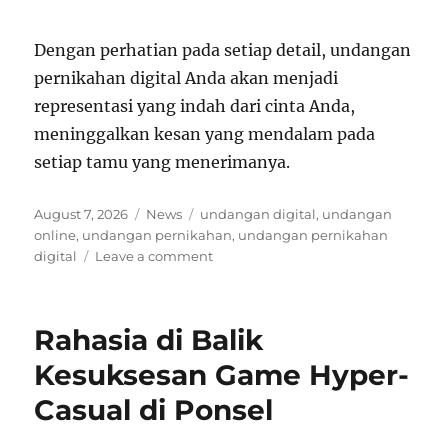
Dengan perhatian pada setiap detail, undangan
pernikahan digital Anda akan menjadi
representasi yang indah dari cinta Anda,
meninggalkan kesan yang mendalam pada
setiap tamu yang menerimanya.
P
C
T
August 7, 2026
News
undangan digital
,
undangan
o
a
a
online
,
undangan pernikahan
,
undangan pernikahan
s
t
g
o
digital
Leave a comment
t
e
s
n
e
g
D
d
o
e
Rahasia di Balik
o
r
s
n
i
a
Kesuksesan Game Hyper-
e
i
Casual di Ponsel
s
n
U
n