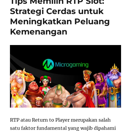
Tips Memilih RTP Slot:
d
o
h
o
r
a
Strategi Cerdas untuk
n
i
s
Meningkatkan Peluang
e
i
s
a
Kemenangan
d
i
B
a
l
i
k
K
e
s
u
k
s
e
s
RTP atau Return to Player merupakan salah
a
satu faktor fundamental yang wajib dipahami
n