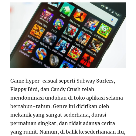
d
a
n
g
a
n
P
e
r
n
i
k
Game hyper-casual seperti Subway Surfers,
a
h
Flappy Bird, dan Candy Crush telah
a
mendominasi unduhan di toko aplikasi selama
n
bertahun-tahun. Genre ini dicirikan oleh
D
i
mekanik yang sangat sederhana, durasi
g
permainan singkat, dan tidak adanya cerita
i
yang rumit. Namun, di balik kesederhanaan itu,
t