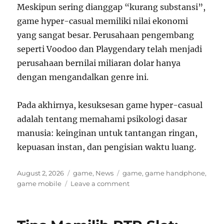
Meskipun sering dianggap “kurang substansi”,
game hyper-casual memiliki nilai ekonomi
yang sangat besar. Perusahaan pengembang
seperti Voodoo dan Playgendary telah menjadi
perusahaan bernilai miliaran dolar hanya
dengan mengandalkan genre ini.
Pada akhirnya, kesuksesan game hyper-casual
adalah tentang memahami psikologi dasar
manusia: keinginan untuk tantangan ringan,
kepuasan instan, dan pengisian waktu luang.
P
C
T
August 2, 2026
game
,
News
game
,
game handphone
,
o
a
a
o
game mobile
Leave a comment
s
t
g
n
t
e
s
R
e
g
a